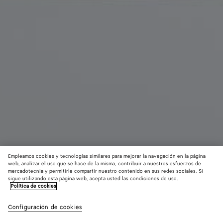
Empleamos cookies y tecnologías similares para mejorar la navegación en la página
web, analizar el uso que se hace de la misma, contribuir a nuestros esfuerzos de
mercadotecnia y permitirle compartir nuestro contenido en sus redes sociales. Si
sigue utilizando esta página web, acepta usted las condiciones de uso.
Política de cookies
Sneaker Serena
MXN 24 600MEX$
color (A
Miner
impuestos incluidos
Configuración de cookies
+
3
selec