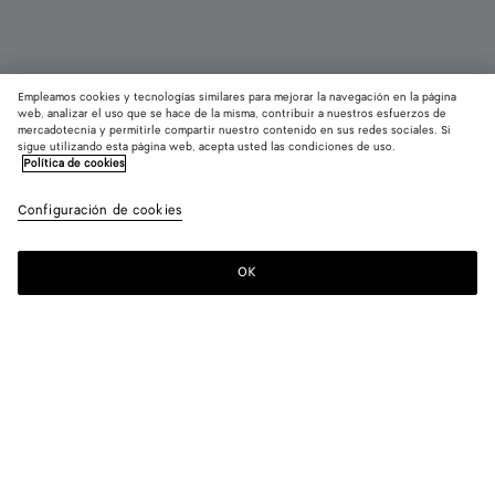
Empleamos cookies y tecnologías similares para mejorar la navegación en la página
web, analizar el uso que se hace de la misma, contribuir a nuestros esfuerzos de
mercadotecnia y permitirle compartir nuestro contenido en sus redes sociales. Si
sigue utilizando esta página web, acepta usted las condiciones de uso.
Política de cookies
Portadocumentos Intrecciato pequeño con muñequera
MXN 48 200MEX$
Configuración de cookies
impuestos incluidos
OK
Quiero recibir una notificación
Color:
Ardoise
Portadocumentos de piel Intrecciato con muñequera extraíble.