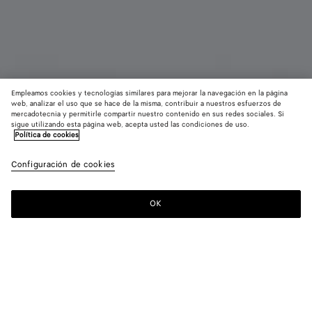
Empleamos cookies y tecnologías similares para mejorar la navegación en la página
web, analizar el uso que se hace de la misma, contribuir a nuestros esfuerzos de
mercadotecnia y permitirle compartir nuestro contenido en sus redes sociales. Si
sigue utilizando esta página web, acepta usted las condiciones de uso.
Política de cookies
Pendientes Prisma pequeños
MXN 20 050MEX$
Configuración de cookies
impuestos incluidos
OK
Quiero recibir una notificación
Color:
Silver
Por razones de higiene, esta pieza no admite devoluciones.