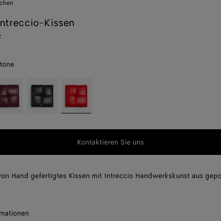
uchen
ntreccio-Kissen
F
tone
rolo
Dark
Red
er
green
stone
n
t,
g,
Kontaktieren Sie uns
f
von Hand gefertigtes Kissen mit Intreccio Handwerkskunst aus gep
rmationen