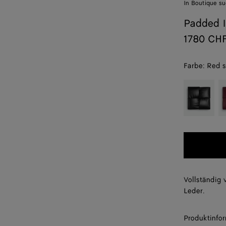
In Boutique s
Padded I
1780 CH
Farbe:
Red s
color (Durch
Black
Ba
Auswahl ein
Farbe könne
sich Größe,
Verfügbarkei
Beschreibun
Bilder und
andere
Elemente au
Vollständig 
der Seite
Leder.
ändern.)
Produktinfo