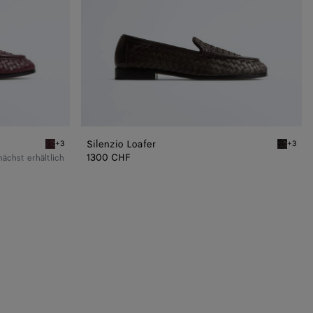
Silenzio Loafer
+3
+3
Deep mahogany Silenzio Loafer
Espresso
1300 CHF
ächst erhältlich