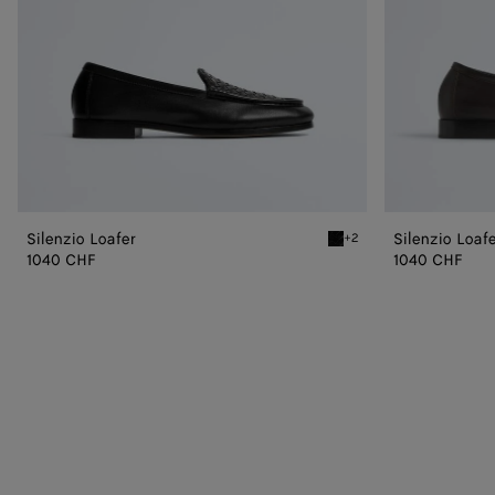
Silenzio Loafer
Silenzio Loaf
+2
Black Silenzio Loafer
1040 CHF
1040 CHF