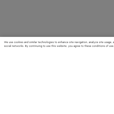
We use cookies and similar technologies to enhance site navigation, analyze site usage, 
social networks. By continuing to use this website, you agree to these conditions of use
STORE LOCATOR
Finde den nächstgelegenen Bottega Veneta Store und entdecke die neue
Kollektionen.
Finde einen Store