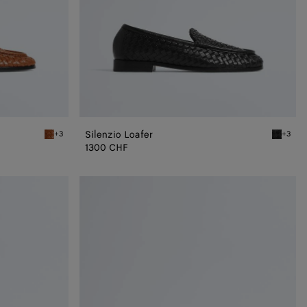
Silenzio Loafer
+3
+3
Tannin Silenzio Loafer
Black Si
1300 CHF
Silenzio
Loafer