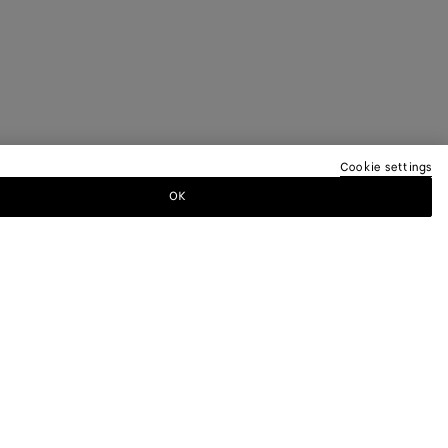
Cookie settings
OK
EREN NEWSLETTER AN
a-Newsletter, um Informationen zu den
 andere exklusive Updates zu erhalten.