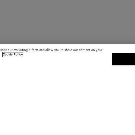
assist our marketing efforts and allow you to share our content on your
.
Cookie Policy
MELDEN SIE SICH FÜR UNS
sten
Abonnieren Sie den Bottega Venet
Kollektionen und den Shows sowie