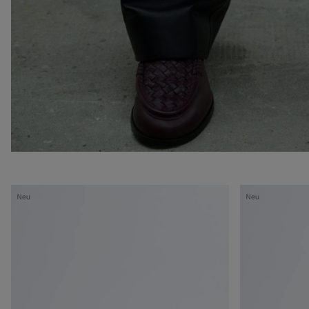
Silenzio
Silenzio
Neu
Neu
Loafer
Loafer