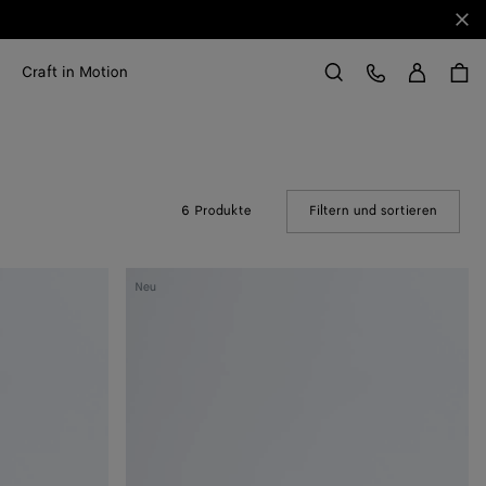
Sch
Anme
Kundens
Craft in Motion
Suchen
6 Produkte
Filtern und sortieren
(Manual
Silenzio
Neu
Loafer