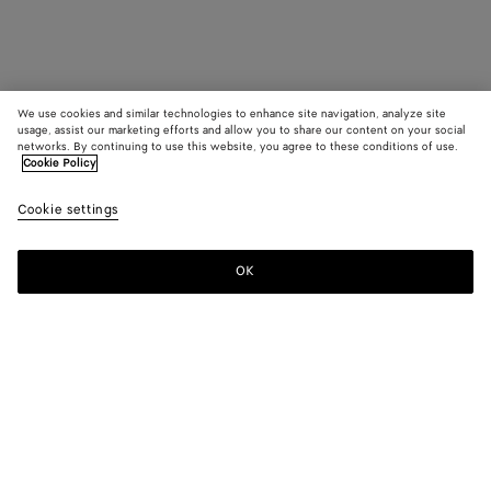
We use cookies and similar technologies to enhance site navigation, analyze site
usage, assist our marketing efforts and allow you to share our content on your social
networks. By continuing to use this website, you agree to these conditions of use.
Cookie Policy
Cookie settings
OK
MELDEN SIE SICH FÜR UNSEREN NEWSLETTER AN
Abonnieren Sie den Bottega Veneta-Newsletter, um Informationen zu
den Kollektionen und den Shows sowie andere exklusive Updates zu
erhalten.
E-mail*