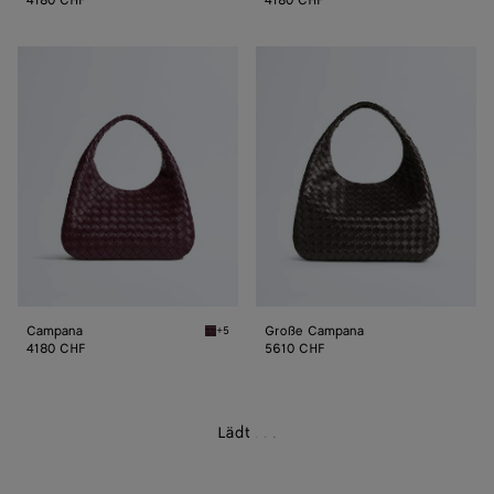
4180 CHF
4180 CHF
Campana
Große
Campana
Campana
Große Campana
+5
Deep mahogany Campana
4180 CHF
5610 CHF
Lädt
.
.
.