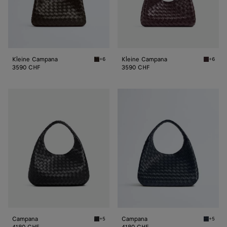
Kleine Campana
Kleine Campana
+6
+6
Fondant Kleine Campana
Dark ba
3590 CHF
3590 CHF
Campana
Campana
Campana
Campana
+5
+5
Black Campana
Midnigh