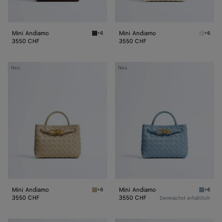
Mini Andiamo
Mini Andiamo
+6
+6
Fondant Mini Andiamo
Sea sal
3550 CHF
3550 CHF
Mini
Mini
Neu
Neu
Andiamo
Andiamo
Mini Andiamo
Mini Andiamo
+6
+6
Ecru Mini Andiamo
Mineral
3550 CHF
3550 CHF
Demnächst erhältlich