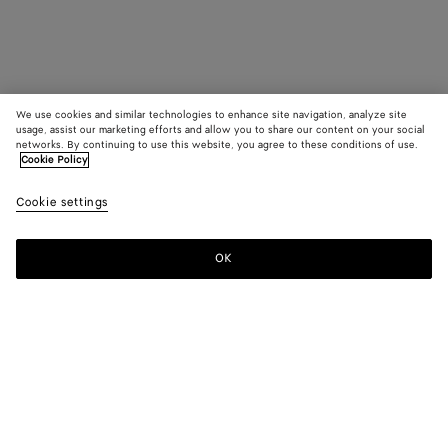
We use cookies and similar technologies to enhance site navigation, analyze site
usage, assist our marketing efforts and allow you to share our content on your social
networks. By continuing to use this website, you agree to these conditions of use.
Cookie Policy
Cookie settings
OK
MELDEN SIE SICH FÜR UNSEREN NEWSLETTER AN
Abonnieren Sie den Bottega Veneta-Newsletter, um Informationen zu
den Kollektionen und den Shows sowie andere exklusive Updates zu
erhalten.