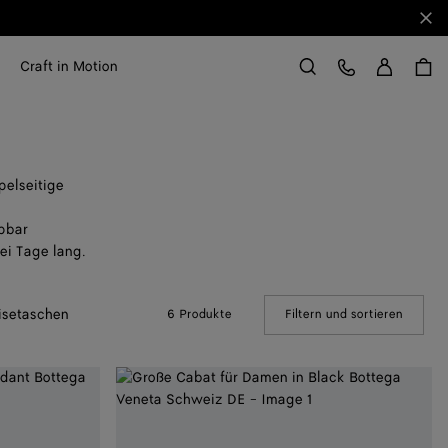
Sch
Anme
Kundens
Craft in Motion
Suchen
pelseitige
pbar
ei Tage lang.
isetaschen
6 Produkte
Filtern und sortieren
(Manual
Große
Cabat