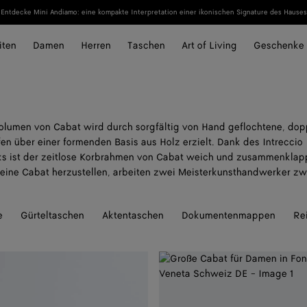
Entdecke Mini Andiamo: eine kompakte Interpretation einer ikonischen Signature des Hauses
iten
Damen
Herren
Taschen
Art of Living
Geschenke
olumen von Cabat wird durch sorgfältig von Hand geflochtene, dop
fen über einer formenden Basis aus Holz erzielt. Dank des Intreccio
s ist der zeitlose Korbrahmen von Cabat weich und zusammenklap
 eine Cabat herzustellen, arbeiten zwei Meisterkunsthandwerker zw
e
Gürteltaschen
Aktentaschen
Dokumentenmappen
Re
Große
Cabat