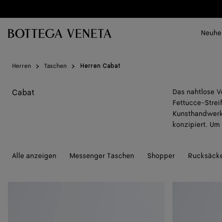
Zum Hauptinhalt
Neuhe
Herren
Taschen
Herren Cabat
Cabat
Das nahtlose V
Fettucce-Strei
Kunsthandwerk
konzipiert. Um
Alle anzeigen
Messenger Taschen
Shopper
Rucksäck
Große
Mare
Mare
Maxi
Cabat
Cabat