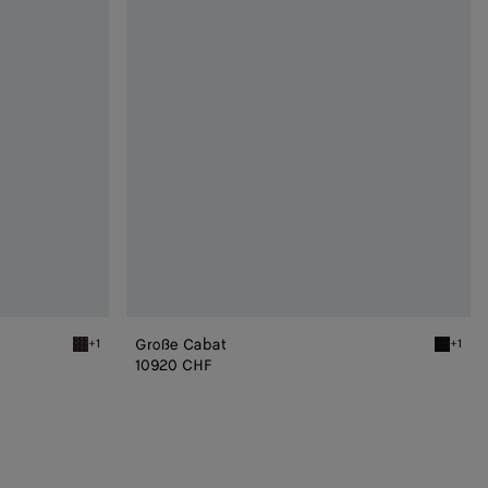
Große Cabat
+1
+1
Fondant Große Cabat
Black G
10920 CHF