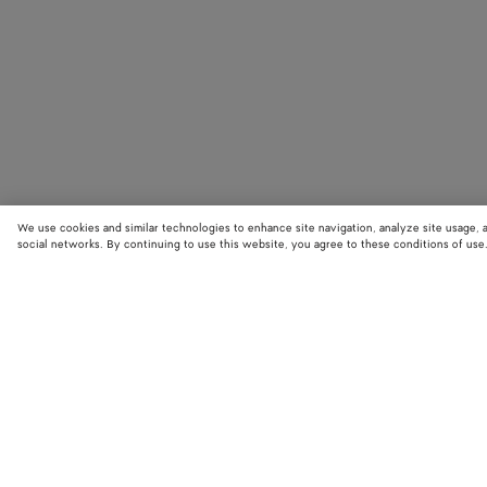
We use cookies and similar technologies to enhance site navigation, analyze site usage, 
social networks. By continuing to use this website, you agree to these conditions of use
STORE LOCATOR
Finde den nächstgelegenen Bottega Veneta Store und entdecke die neue
Kollektionen.