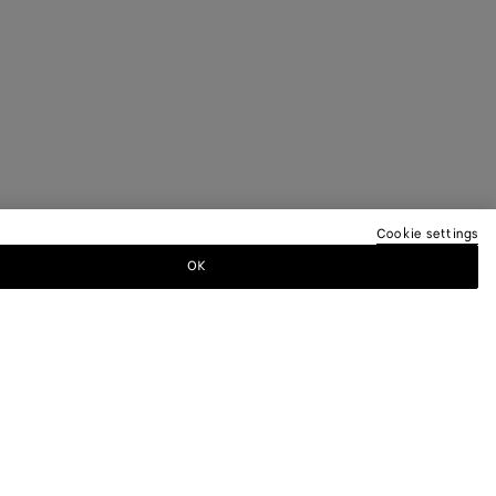
Cookie settings
OK
EREN NEWSLETTER AN
a-Newsletter, um Informationen zu den
 andere exklusive Updates zu erhalten.