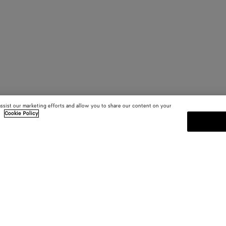
assist our marketing efforts and allow you to share our content on your
.
Cookie Policy
MELDEN SIE SICH FÜR UNS
sten
Abonnieren Sie den Bottega Venet
Kollektionen und den Shows sowie