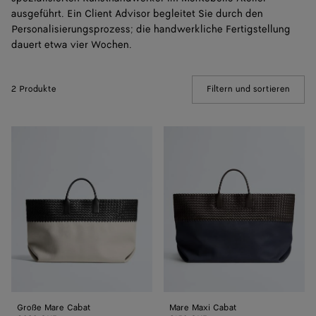
ausgeführt. Ein Client Advisor begleitet Sie durch den
Personalisierungsprozess; die handwerkliche Fertigstellung
dauert etwa vier Wochen.
2 Produkte
Filtern und sortieren
(Manua
Große
Mare
Mare
Maxi
Cabat
Cabat
Große Mare Cabat
Mare Maxi Cabat