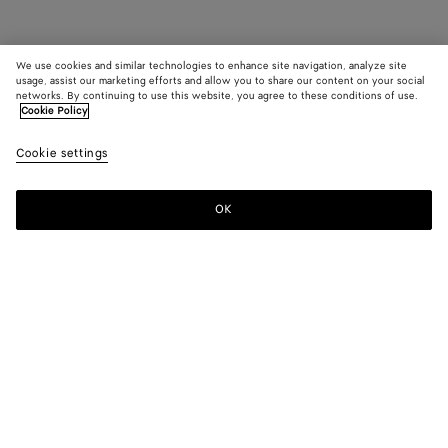
We use cookies and similar technologies to enhance site navigation, analyze site
usage, assist our marketing efforts and allow you to share our content on your social
networks. By continuing to use this website, you agree to these conditions of use.
Cookie Policy
Cookie settings
OK
MELDEN SIE SICH FÜR UNSEREN NEWSLETTER AN
Abonnieren Sie den Bottega Veneta-Newsletter, um Informationen zu
den Kollektionen und den Shows sowie andere exklusive Updates zu
erhalten.
E-mail*