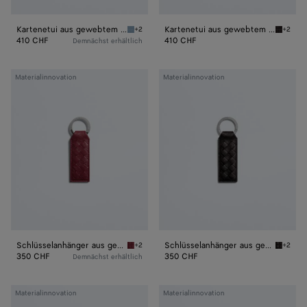
Kartenetui aus gewebtem Myzel
Kartenetui aus gewebtem Myzel
+2
+2
Mineral Kartenetui aus gewebtem Myzel
Espress
410 CHF
410 CHF
Demnächst erhältlich
Schlüsselanhänger
Schlüsselanhänger
Materialinnovation
Materialinnovation
aus
aus
gewebtem
gewebtem
Myzel
Myzel
Schlüsselanhänger aus gewebtem Myzel
Schlüsselanhänger aus gewebtem Myzel
+2
+2
Lava red Schlüsselanhänger aus gewebtem M
Espress
350 CHF
350 CHF
Demnächst erhältlich
Bi-
Reisepassetui
Materialinnovation
Materialinnovation