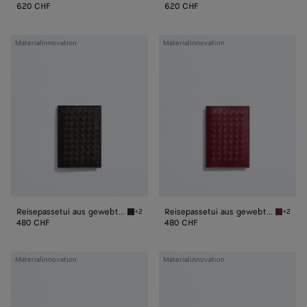
620 CHF
620 CHF
Reisepassetui
Reisepassetui
Materialinnovation
Materialinnovation
aus
aus
gewebtem
gewebtem
Myzel
Myzel
Reisepassetui aus gewebtem Myzel
Reisepassetui aus gewebtem Myzel
+2
+2
Espresso Reisepassetui aus gewebtem Myzel
Lava re
480 CHF
480 CHF
Kartenetui
Kartenetui
Materialinnovation
Materialinnovation
aus
aus
gewebtem
gewebtem
Myzel
Myzel