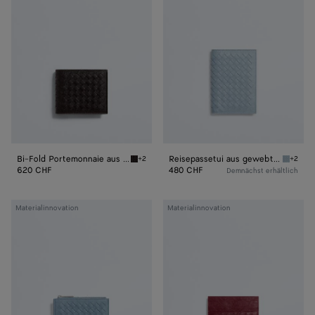
Fold
aus
Portemonnaie
gewebtem
aus
Myzel
gewebtem
Myzel
Bi-Fold Portemonnaie aus gewebtem Myzel
Reisepassetui aus gewebtem Myzel
+2
+2
Espresso Bi-Fold Portemonnaie aus gewebte
Mineral
620 CHF
480 CHF
Demnächst erhältlich
Kartenetui
Kartenetui
Materialinnovation
Materialinnovation
aus
aus
gewebtem
gewebtem
Myzel
Myzel
mit
Reißverschluss