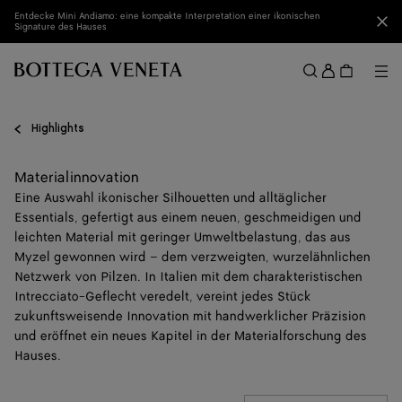
Zum Hauptinhalt
Entdecke Mini Andiamo: eine kompakte Interpretation einer ikonischen
Sch
Signature des Hauses
Anmel
Me
Suchen
Menü
Highlights
Materialinnovation
Eine Auswahl ikonischer Silhouetten und alltäglicher
Essentials, gefertigt aus einem neuen, geschmeidigen und
leichten Material mit geringer Umweltbelastung, das aus
Myzel gewonnen wird – dem verzweigten, wurzelähnlichen
Netzwerk von Pilzen. In Italien mit dem charakteristischen
Intrecciato-Geflecht veredelt, vereint jedes Stück
zukunftsweisende Innovation mit handwerklicher Präzision
und eröffnet ein neues Kapitel in der Materialforschung des
Hauses.