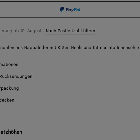
Bena
hinzufügen
Sie
eine
Bena
Größe
eferung ab
10. August
—
Nach Postleitzahl filtern
Bena
dalen aus Nappaleder mit Kitten Heels und Intrecciato Innensohle
Bena
rmationen
 Rücksendungen
rpackung
tdecken
satzhöhen