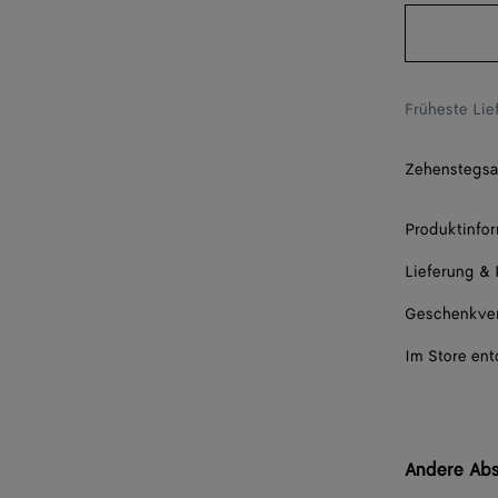
38
38.5
39
Früheste Li
40
Zehenstegsan
41
42
Produktinfo
Lieferung &
Geschenkve
Im Store en
Andere Ab