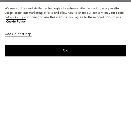
We use cookies and similar technologies to enhance site navigation, analyze site
usage, assist our marketing efforts and allow you to share our content on your social
networks. By continuing to use this website, you agree to these conditions of use.
Cookie Policy
Kleid aus gewaschenem Seidentaft
Cookie settings
4640 CHF
OK
Zum Warenkorb hinzufügen
Zum
Bitte
Warenkorb
wählen
hinzufügen
Sie
eine
Größe
Farbe:
Tapioca
Bitte wählen Sie eine Größe
Bitte wählen Sie eine Größe
34
Benachrichtigen
Größentabelle
36
Benachrichtigen