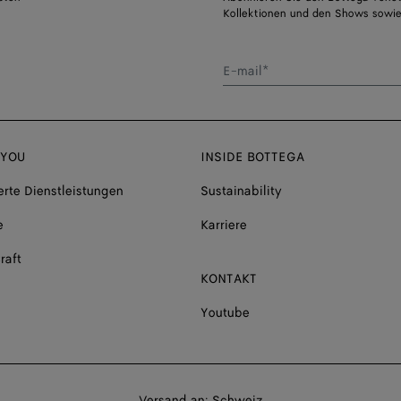
Kollektionen und den Shows sowie
E-mail*
 YOU
INSIDE BOTTEGA
rte Dienstleistungen
Sustainability
e
Karriere
raft
KONTAKT
Youtube
Versand
Versand an:
Schweiz