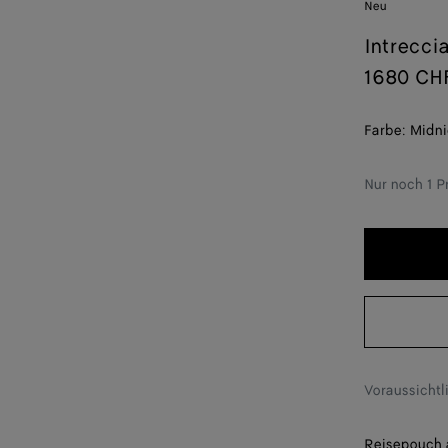
Neu
Intrecci
1680 CH
Farbe:
Midni
Nur noch 1 P
Voraussichtl
Reisepouch a