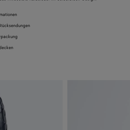
rmationen
 Rücksendungen
rpackung
tdecken