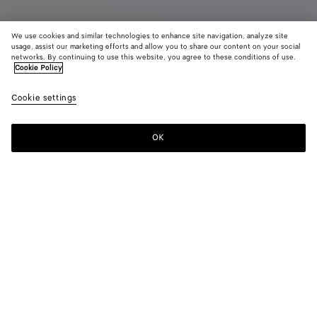
We use cookies and similar technologies to enhance site navigation, analyze site
usage, assist our marketing efforts and allow you to share our content on your social
networks. By continuing to use this website, you agree to these conditions of use.
Cookie Policy
Gondola Clog
Cookie settings
770 CHF
color (Durch
Grass
Deep
Butte
Auswahl ei
green
mahoga
yell
Farbe könn
OK
Zum Warenkorb hinzufügen
sich Größe,
Zum
Bitte
Verfügbarke
Warenkorb
wählen
Beschreibu
hinzufügen
Sie
Bilder und
eine
andere
Größe
Farbe:
Grass green
Elemente a
color (Durch
Grass
Deep
Butter
der Seite
Auswahl einer
green
mahogany
yellow
ändern.)
Farbe können
sich Größe,
Verfügbarkeit,