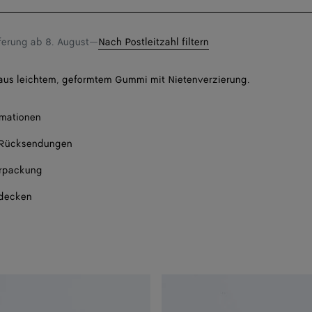
eine
Bena
Größe
Bena
eferung ab
8. August
—
Nach Postleitzahl filtern
Bena
aus leichtem, geformtem Gummi mit Nietenverzierung.
Bena
rmationen
 Rücksendungen
rpackung
tdecken