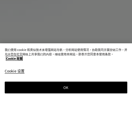
我们使用 cookie 和类似技术来增强网站导航，分析网站使用情况，协助我司开展营销工作，并
缺货
允许您在社交网络上共享我们的内容。继续使用本网站，即表示您同意本使用条款。
Cookie 政策
耳机盒
Cookie 设置
S$350
OK
联系我们
颜色:
果冻黄