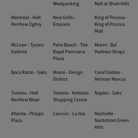
Meatpacking
Mall at Short Hills
Montréal - Holt
New Delhi -
King of Prussia -
Renfrew Ogilvy
Emporio
King of Prussia
Mall
McLean - Tysons
Palm Beach - The
Miami - Bal
Galleria
Royal Poinciana
Harbour Shops
Plaza
Boca Raton - Saks
Miami - Design
Coral Gables -
District
Neiman Marcus
Toronto - Holt
Toronto - Yorkdale
Naples - Saks
Renfrew Bloor
Shopping Centre
Atlanta - Phipps
Cancún - La Isla
Nashville -
Plaza
Nordstrom Green
Hills