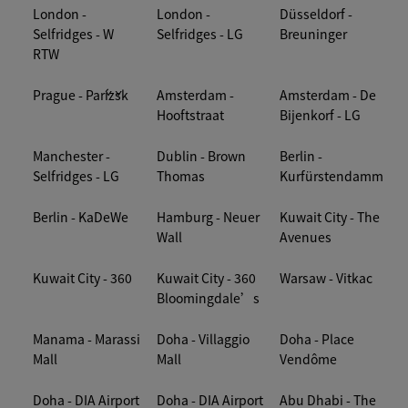
London -
London -
Düsseldorf -
Selfridges - W
Selfridges - LG
Breuninger
RTW
Prague - Pařížsk
Amsterdam -
Amsterdam - De
Hooftstraat
Bijenkorf - LG
Manchester -
Dublin - Brown
Berlin -
Selfridges - LG
Thomas
Kurfürstendamm
Berlin - KaDeWe
Hamburg - Neuer
Kuwait City - The
Wall
Avenues
Kuwait City - 360
Kuwait City - 360
Warsaw - Vitkac
Bloomingdale’s
Manama - Marassi
Doha - Villaggio
Doha - Place
Mall
Mall
Vendôme
Doha - DIA Airport
Doha - DIA Airport
Abu Dhabi - The