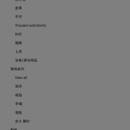
皮革
牛仔
Trousers and shorts
衬衫
裙装
上衣
泳装/游泳用品
首饰系列
View all
耳环
戒指
手镯
项链
女士 胸针
配饰