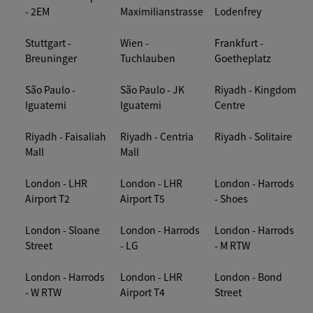
- 2EM
Maximilianstrasse
Lodenfrey
Stuttgart -
Wien -
Frankfurt -
Breuninger
Tuchlauben
Goetheplatz
São Paulo -
São Paulo - JK
Riyadh - Kingdom
Iguatemi
Iguatemi
Centre
Riyadh - Faisaliah
Riyadh - Centria
Riyadh - Solitaire
Mall
Mall
London - LHR
London - LHR
London - Harrods
Airport T2
Airport T5
- Shoes
London - Sloane
London - Harrods
London - Harrods
Street
- LG
- M RTW
London - Harrods
London - LHR
London - Bond
- W RTW
Airport T4
Street