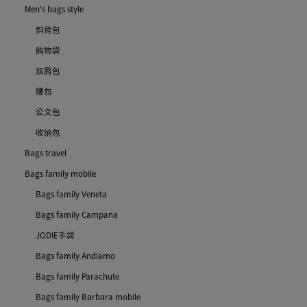
Men's bags style
斜背包
购物袋
双肩包
腰包
公文包
收纳包
Bags travel
Bags family mobile
Bags family Veneta
Bags family Campana
JODIE手袋
Bags family Andiamo
Bags family Parachute
Bags family Barbara mobile