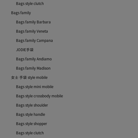
Bags style clutch
Bags family
Bags family Barbara
Bags family Veneta
Bags family Campana
JODIE手袋
Bags family Andiamo
Bags family Madison
女士 手袋 style mobile
Bags style mini mobile
Bags style crossbody mobile
Bags style shoulder
Bags style handle
Bags style shopper
Bags style clutch