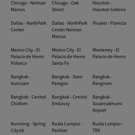
Chicago - Neiman
Chicago - Oak
Houston -
Marcus
Street
Houston Galleria
Dallas - NorthPark
Dallas - NorthPark
Phuket - Floresta
Center
Center Neiman
Marcus
Mexico City - El
Mexico City - El
Monterrey - El
Palacio de Hierro
Palacio de Hierro
Palacio de Hierro
Polanco
Santa Fe
Bangkok -
Bangkok - Siam
Bangkok -
Iconsiam
Paragon
Rangnam
Bangkok - Central
Bangkok - Central
Bangkok -
Chidlom
Embassy
Suvarnabhumi
Airport
Kunming - Spring
Kuala Lumpur -
Kuala Lumpur -
City 66
Pavilion
TRX