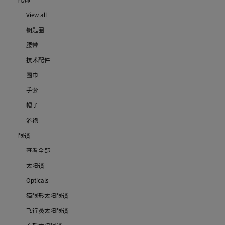
View all
钥匙圈
腰带
技术配件
围巾
手套
帽子
浴袍
眼镜
查看全部
太阳镜
Opticals
猫眼形太阳眼镜
飞行员太阳眼镜