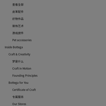
查看全部
皮革配件
织物作品
装饰艺术
游戏摆件
Pet accessories
Inside Bottega
Craft & Creativity
梦是什么
Craft in Motion
Founding Principles
Bottega for You
Certificate of Craft
专属服务
Our Stores