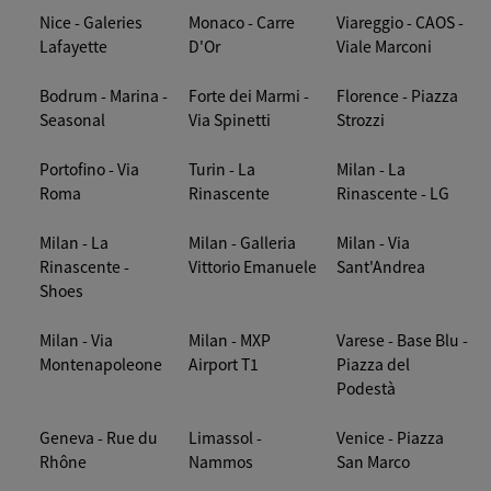
Nice - Galeries
Monaco - Carre
Viareggio - CAOS -
Lafayette
D'Or
Viale Marconi
Bodrum - Marina -
Forte dei Marmi -
Florence - Piazza
Seasonal
Via Spinetti
Strozzi
Portofino - Via
Turin - La
Milan - La
Roma
Rinascente
Rinascente - LG
Milan - La
Milan - Galleria
Milan - Via
Rinascente -
Vittorio Emanuele
Sant'Andrea
Shoes
Milan - Via
Milan - MXP
Varese - Base Blu -
Montenapoleone
Airport T1
Piazza del
Podestà
Geneva - Rue du
Limassol -
Venice - Piazza
Rhône
Nammos
San Marco