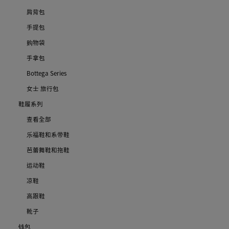
肩背包
手提包
购物袋
手拿包
Bottega Series
女士 旅行包
鞋履系列
查看全部
乐福鞋和系带鞋
芭蕾舞鞋和拖鞋
运动鞋
凉鞋
高跟鞋
靴子
钱包