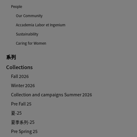
People
Our Community
Accademia Labor et Ingenium
Sustainability
Caring for Women
系列
Collections
Fall 2026
Winter 2026
Collection and campaigns Summer 2026
Pre Fall 25
夏-25
夏季系列-25
Pre Spring 25