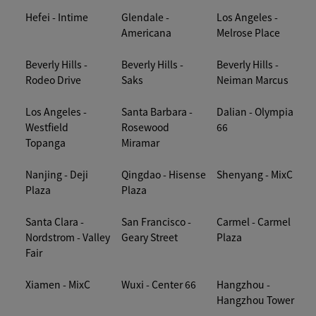
Hefei - Intime
Glendale -
Los Angeles -
Americana
Melrose Place
Beverly Hills -
Beverly Hills -
Beverly Hills -
Rodeo Drive
Saks
Neiman Marcus
Los Angeles -
Santa Barbara -
Dalian - Olympia
Westfield
Rosewood
66
Topanga
Miramar
Nanjing - Deji
Qingdao - Hisense
Shenyang - MixC
Plaza
Plaza
Santa Clara -
San Francisco -
Carmel - Carmel
Nordstrom - Valley
Geary Street
Plaza
Fair
Xiamen - MixC
Wuxi - Center 66
Hangzhou -
Hangzhou Tower