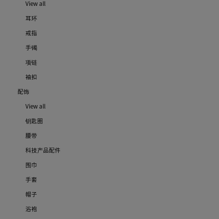
View all
耳环
戒指
手镯
项链
袖扣
配饰
View all
钥匙圈
腰带
科技产品配件
围巾
手套
帽子
浴袍