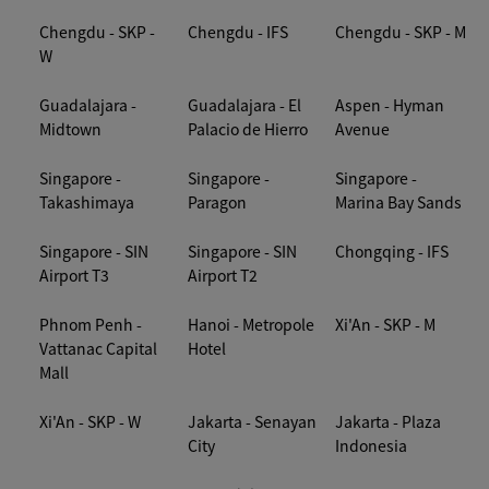
Chengdu - SKP -
Chengdu - IFS
Chengdu - SKP - M
W
Guadalajara -
Guadalajara - El
Aspen - Hyman
Midtown
Palacio de Hierro
Avenue
Singapore -
Singapore -
Singapore -
Takashimaya
Paragon
Marina Bay Sands
Singapore - SIN
Singapore - SIN
Chongqing - IFS
Airport T3
Airport T2
Phnom Penh -
Hanoi - Metropole
Xi'An - SKP - M
Vattanac Capital
Hotel
Mall
Xi'An - SKP - W
Jakarta - Senayan
Jakarta - Plaza
City
Indonesia