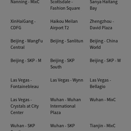
Nanning - MixC
Scottsdale -
Sanya Haitang
Fashion Square
Bay
XinHaiGang -
Haikou Meilan
Zhengzhou -
CDFG
Airport T2
David Plaza
Beijing - WangFu
Beijing - Sanlitun
Beijing - China
Central
World
Beijing - SKP - M
Beijing - SKP
Beijing - SKP - W
South
Las Vegas -
Las Vegas - Wynn
Las Vegas -
Fontainebleau
Bellagio
Las Vegas -
Wuhan - Wuhan
Wuhan - MixC
Crystals at City
International
Center
Plaza
Wuhan - SKP
Wuhan - SKP
Tianjin - MixC