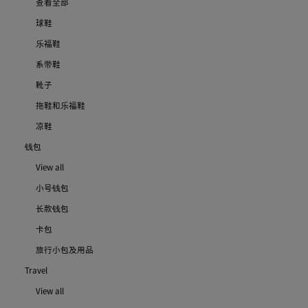
查看全部
球鞋
乐福鞋
系带鞋
靴子
拖鞋和乐福鞋
凉鞋
钱包
View all
小号钱包
长款钱包
卡包
旅行小包及用品
Travel
View all