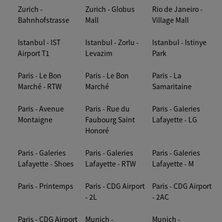
Zurich -
Zurich - Globus
Rio de Janeiro -
Bahnhofstrasse
Mall
Village Mall
Istanbul - IST
Istanbul - Zorlu -
Istanbul - Istinye
Airport T1
Levazim
Park
Paris - Le Bon
Paris - Le Bon
Paris - La
Marché - RTW
Marché
Samaritaine
Paris - Avenue
Paris - Rue du
Paris - Galeries
Montaigne
Faubourg Saint
Lafayette - LG
Honoré
Paris - Galeries
Paris - Galeries
Paris - Galeries
Lafayette - Shoes
Lafayette - RTW
Lafayette - M
Paris - Printemps
Paris - CDG Airport
Paris - CDG Airport
- 2L
- 2AC
Paris - CDG Airport
Munich -
Munich -