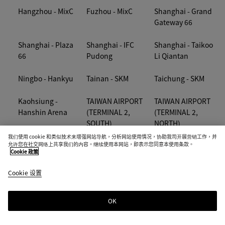
Hangzhou - MixC
Fuzhou - MixC
Shanghai - Grand
Gateway 66
Shanghai - Plaza
Shanghai - IFC
Shanghai - Taikoo
66
Pudong
Li Qiantan
Ningbo - Hankyu
Tainan - SKM
Taichung - SKM
Kaohsiung -
TAIWAN AIRPORT
TAIWAN AIRPORT
Hanshin Arena
(TERMINAL 2,
(TERMINAL 2,
SOUTH)
NORTH)
我们使用 cookie 和类似技术来增强网站导航，分析网站使用情况，协助我司开展营销工作，并
允许您在社交网络上共享我们的内容。继续使用本网站，即表示您同意本使用条款。
TAIWAN AIRPORT
TAIWAN AIRPORT
Taipei - Far
Cookie 政策
(TERMINAL 1,
(TERMINAL 1,
Eastern
NORTH)
SOUTH)
Cookie 设置
Taipei - Breeze
Taipei - Sogo BR4
Taipei - Songshan
Center
OK
Airport
Taipei - Breeze
Taipei - 101
Taipei - SKM