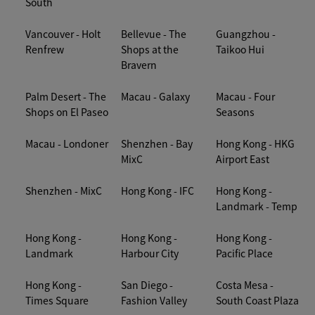
South
Vancouver - Holt
Bellevue - The
Guangzhou -
Renfrew
Shops at the
Taikoo Hui
Bravern
Palm Desert - The
Macau - Galaxy
Macau - Four
Shops on El Paseo
Seasons
Macau - Londoner
Shenzhen - Bay
Hong Kong - HKG
MixC
Airport East
Shenzhen - MixC
Hong Kong - IFC
Hong Kong -
Landmark - Temp
Hong Kong -
Hong Kong -
Hong Kong -
Landmark
Harbour City
Pacific Place
Hong Kong -
San Diego -
Costa Mesa -
Times Square
Fashion Valley
South Coast Plaza