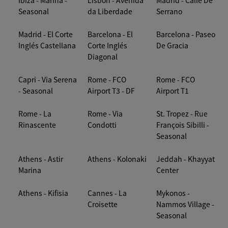
Ibiza - Marina -
Lisbon - Avenida
Madrid - Calle De
Seasonal
da Liberdade
Serrano
Madrid - El Corte
Barcelona - El
Barcelona - Paseo
Inglés Castellana
Corte Inglés
De Gracia
Diagonal
Capri - Via Serena
Rome - FCO
Rome - FCO
- Seasonal
Airport T3 - DF
Airport T1
Rome - La
Rome - Via
St. Tropez - Rue
Rinascente
Condotti
François Sibilli -
Seasonal
Athens - Astir
Athens - Kolonaki
Jeddah - Khayyat
Marina
Center
Athens - Kifisia
Cannes - La
Mykonos -
Croisette
Nammos Village -
Seasonal