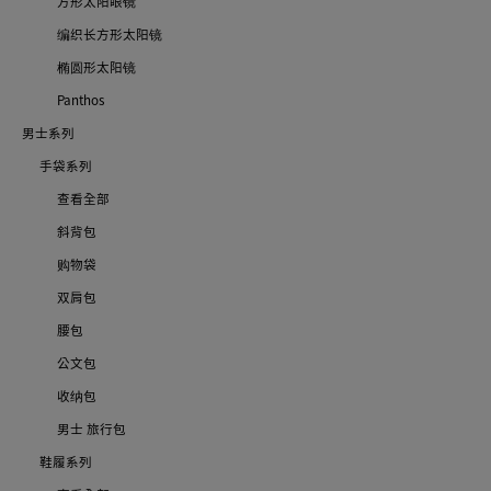
方形太阳眼镜
编织长方形太阳镜
椭圆形太阳镜
Panthos
男士系列
手袋系列
查看全部
斜背包
购物袋
双肩包
腰包
公文包
收纳包
男士 旅行包
鞋履系列