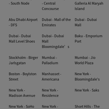
- South Node
- Central
Galleria Al Maryah
Concourse
Island
Abu Dhabi Airport
Dubai - Mall of the
Dubai - Dubai
- DFS
Emirates
Mall
Dubai - Dubai
Dubai - Dubai
Baku - Emporium
Mall Level Shoes
Mall
Port
Bloomingdale’s
Stockholm - Birger
Mumbai -
Mumbai - Jio
Jarlsgatan
Palladium
World Plaza
Boston - Boylston
Manhasset -
New York -
Street
Americana
Bloomingdale's
New York -
New York -
New York - Saks
Madison Avenue
Residence
New York - SoHo
New York -
Short Hills - The