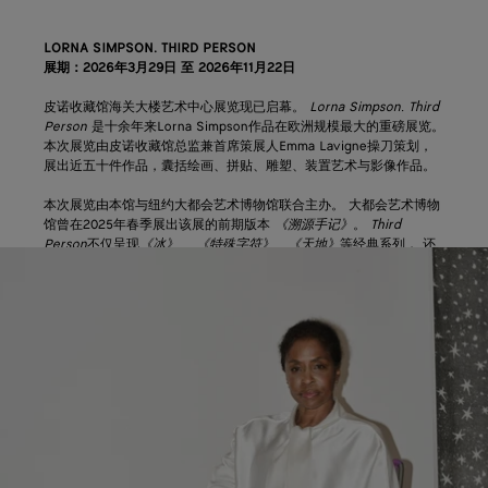
LORNA SIMPSON. THIRD PERSON
展期：2026年3月29日 至 2026年11月22日
皮诺收藏馆海关大楼艺术中心展览现已启幕。
Lorna Simpson. Third
Person
是十余年来Lorna Simpson作品在欧洲规模最大的重磅展览。
本次展览由皮诺收藏馆总监兼首席策展人Emma Lavigne操刀策划，
展出近五十件作品，囊括绘画、拼贴、雕塑、装置艺术与影像作品。
本次展览由本馆与纽约大都会艺术博物馆联合主办。 大都会艺术博物
馆曾在2025年春季展出该展的前期版本
《溯源手记》
。
Third
Person
不仅呈现
《冰》
、
《特殊字符》
、
《天地》
等经典系列， 还
包含专为海关大楼艺术中心打造的全新委约作品。 展览横跨Simpson
二十余年的艺术生涯，探讨形象呈现、 记忆与影像构建等主题。
Bottega Veneta为本展提供支持，这也延续了品牌对发源地威尼斯，
以及对艺术领域先锋工艺与创意创作的长期投入。 此前品牌曾赞助
《托马斯·舒特：谱系》
（2025年）、
《皮埃尔·于热：阈限》
（2024
年）等展览， 本次合作亦是品牌与皮诺收藏馆艺术交流的再度延续。