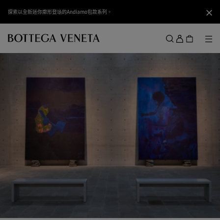
跳转至主内容
探索以全新迷你廓形登场的Andiamo包款系列。
关闭
登
录
菜
搜索
菜单