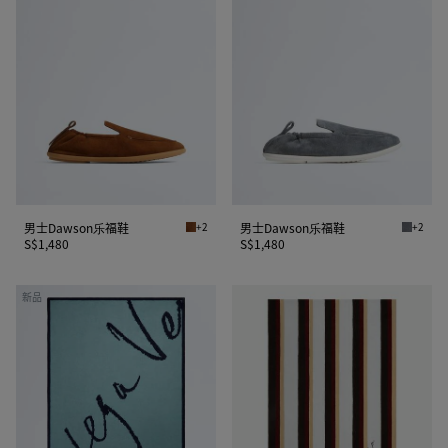
士
士
Dawson
Dawson
乐
乐
福
福
鞋
鞋
男士Dawson乐福鞋
+2
男士Dawson乐福鞋
+2
托斯卡纳棕 男士Dawson乐福鞋
闪电灰/
S$1,480
S$1,480
棉
条
新品
质
纹
沙
提
滩
花
巾
沙
滩
巾