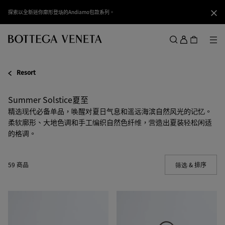
跳转至主内容
探索以全新迷你廓形登场的Andiamo包款系列。
关闭
登
录
菜
搜索
菜单
Resort
Summer Solstice夏至
精选现代必备单品，唤醒对夏日气息和遥远海滨自然风光的记忆。
柔软廓形、大地色调和手工编织自然色纤维，营造出夏装轻松闲适
的格调。
59 商品
筛选 & 排序
(Manua
大
加
号
大
Cabat
号