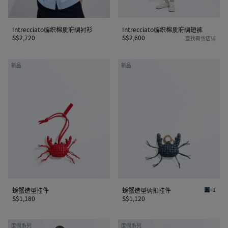
Intrecciato编织棉质府绸衬衫
Intrecciato编织棉质府绸短裤
S$2,720
S$2,600
查找有货店铺
螃
螃
新品
新品
蟹
蟹
造
造
型
型
挂
钩
件
扣
挂
件
螃蟹造型挂件
螃蟹造型钩扣挂件
+1
丹宁蓝/
S$1,180
S$1,120
小
Intrecciato
度假系列
度假系列