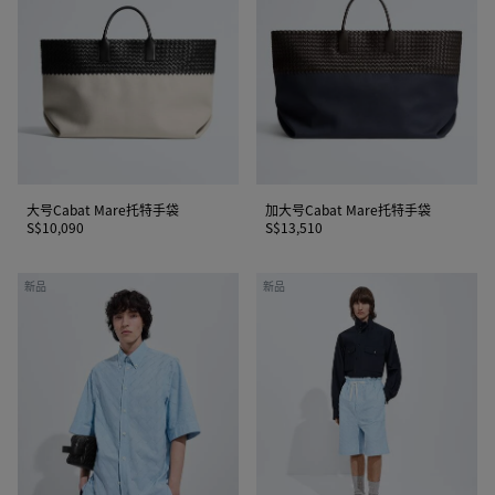
Mare
Cabat
托
Mare
特
托
手
特
袋
手
袋
大号Cabat Mare托特手袋
加大号Cabat Mare托特手袋
S$10,090
S$13,510
Intrecciato
Intrecciato
新品
新品
编
编
织
织
棉
棉
质
质
府
府
绸
绸
衬
短
衫
裤