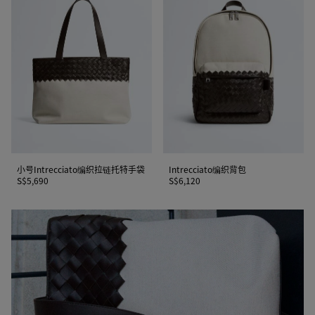
号
编
Intrecciato
织
编
背
织
包
拉
链
托
特
手
袋
小号Intrecciato编织拉链托特手袋
Intrecciato编织背包
S$5,690
S$6,120