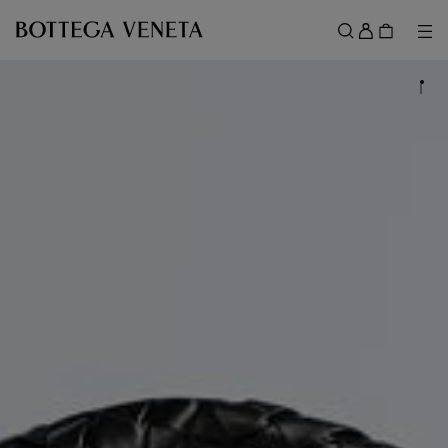
跳转至主内容
登
录
菜
搜索
菜单