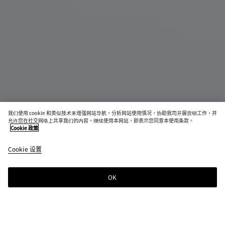
我们使用 cookie 和类似技术来增强网站导航，分析网站使用情况，协助我司开展营销工作，并
允许您在社交网络上共享我们的内容。继续使用本网站，即表示您同意本使用条款。
Cookie 政策
加大号Veneta肩背包
Cookie 设置
S$12,780
color
黑
巧
海
(通过
色
克
盐
选择
力
白
OK
添加至购物袋
颜
棕
添
请
色，
加
先
页面
至
选
中的
购
择