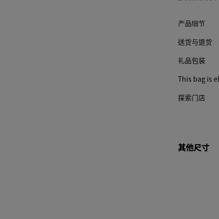
素可
能会
产品细节
更
改。)
送货与退货
礼品包装
This bag is el
探索门店
其他尺寸