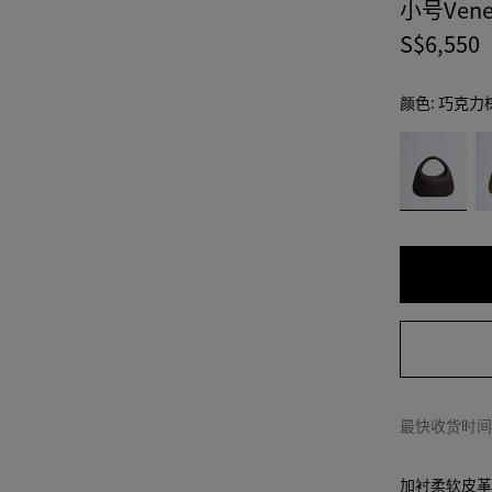
小号Ven
S$6,550
颜色:
巧克力
color
巧
琥
(通过
克
珀
选择
力
色
颜
棕
色，
页面
中的
尺寸
可用
性，
描
述，
最快收货时
图像
和其
他元
加衬柔软皮革肩