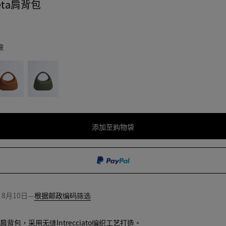
eta肩背包
棕
酸
橄
榄
绿
添加至购物袋
添
请
加
先
至
选
购
择
物
尺
袋
寸
间
8月10日
—
根据邮政编码筛选
背包，采用无缝Intrecciato编织工艺打造。