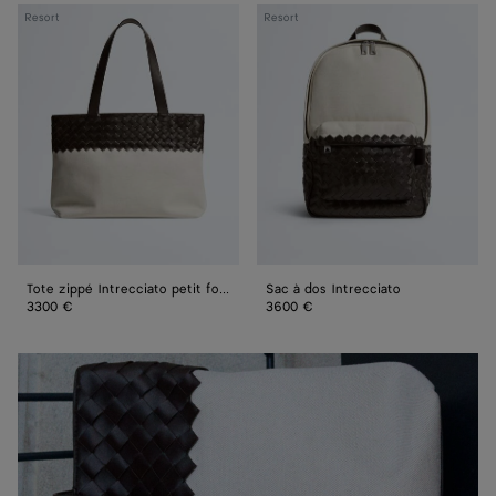
Tote
Sac
Resort
Resort
zippé
à
Intrecciato
dos
petit
Intrecciato
format
Tote zippé Intrecciato petit format
Sac à dos Intrecciato
3300 €
3600 €