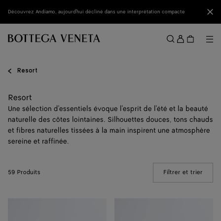
Passer au contenu principal
Fer
Découvrez Andiamo, aujourd'hui décliné dans une interprétation compacte
Se
conne
Me
Rechercher
Menu
Resort
Resort
Une sélection d'essentiels évoque l'esprit de l'été et la beauté
naturelle des côtes lointaines. Silhouettes douces, tons chauds
et fibres naturelles tissées à la main inspirent une atmosphère
sereine et raffinée.
59 Produits
Filtrer et trier
(Manua
Cabat
Maxi
Mare
Cabat