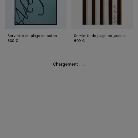
rayures
Serviette de plage en coton
Serviette de plage en jacquard à rayures
600 €
600 €
Chargement
.
.
.