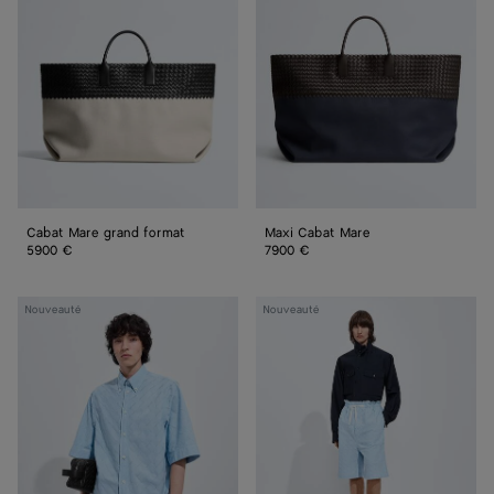
grand
Mare
format
Cabat Mare grand format
Maxi Cabat Mare
5900 €
7900 €
Chemise
Short
Nouveauté
Nouveauté
en
en
popeline
popeline
de
de
coton
coton
Intrecciato
Intrecciato