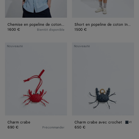
Chemise en popeline de coton Intrecciato
Short en popeline de coton Intrecciato
1600 €
1500 €
Bientôt disponible
Charm
Charm
Nouveauté
Nouveauté
crabe
crabe
avec
crochet
Charm crabe
Charm crabe avec crochet
+1
Denim/
690 €
650 €
Précommander