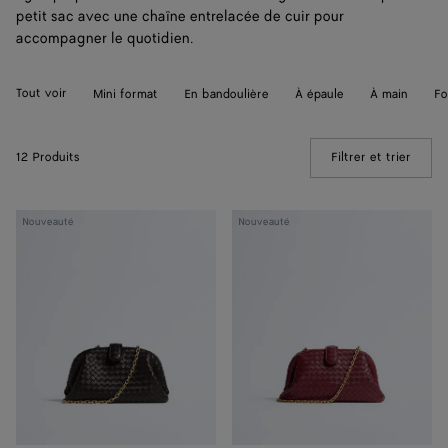
petit sac avec une chaîne entrelacée de cuir pour
accompagner le quotidien.
Tout voir
Mini format
En bandoulière
À épaule
À main
Fo
12 Produits
Filtrer et trier
(Manua
Lauren
Lauren
Nouveauté
Nouveauté
1980
1980
petit
petit
format
format