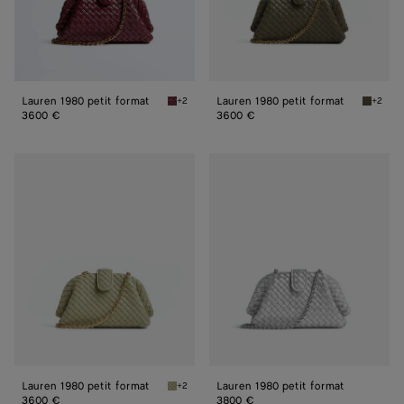
Lauren 1980 petit format
Lauren 1980 petit format
+2
+2
Barolo Lauren 1980 petit format
Cypress
3600 €
3600 €
Lauren
Lauren
1980
1980
petit
petit
format
format
Lauren 1980 petit format
Lauren 1980 petit format
+2
Travertine Lauren 1980 petit format
3600 €
3800 €