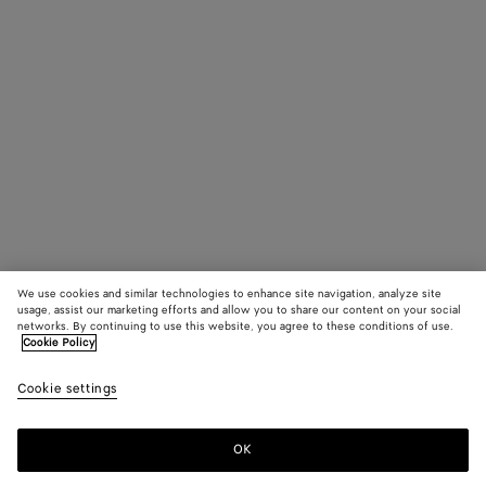
We use cookies and similar technologies to enhance site navigation, analyze site
usage, assist our marketing efforts and allow you to share our content on your social
networks. By continuing to use this website, you agree to these conditions of use.
Cookie Policy
Cookie settings
OK