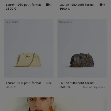
Lauren 1980 petit format
Lauren 1980 petit format
+2
+2
Espresso Lauren 1980 petit format
Lava re
3600 €
3600 €
Lauren
Lauren
Nouveauté
Nouveauté
1980
1980
petit
petit
format
format
Lauren 1980 petit format
Lauren 1980 petit format
+2
Sour Lauren 1980 petit format
3600 €
5500 €
Bientôt disponible