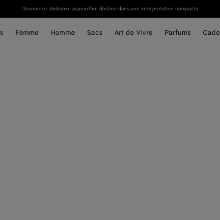
Découvrez Andiamo, aujourd'hui décliné dans une interprétation compacte
s
Femme
Homme
Sacs
Art de Vivre
Parfums
Cade