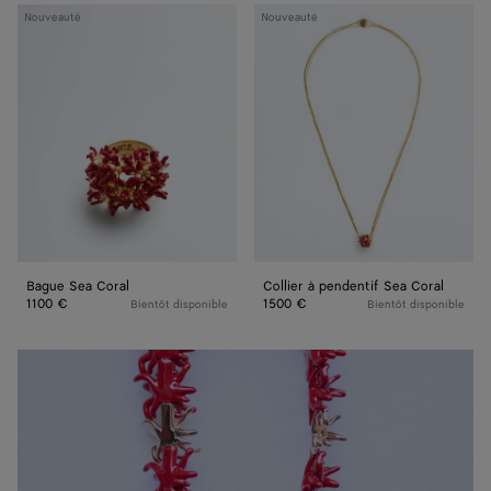
Bague
Collier
Nouveauté
Nouveauté
Sea
à
Coral
pendentif
Sea
Coral
Bague Sea Coral
Collier à pendentif Sea Coral
1100 €
1500 €
Bientôt disponible
Bientôt disponible