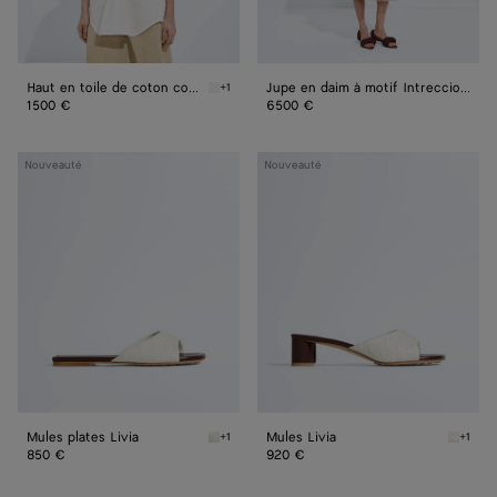
Haut en toile de coton compacte
Jupe en daim à motif Intreccio mini
+1
Chalk Haut en toile de coton compacte
1500 €
6500 €
Mules
Mules
Nouveauté
Nouveauté
plates
Livia
Livia
Mules plates Livia
Mules Livia
+1
+1
Alabaster/cioccolato Mules plates Livia
Alabast
850 €
920 €