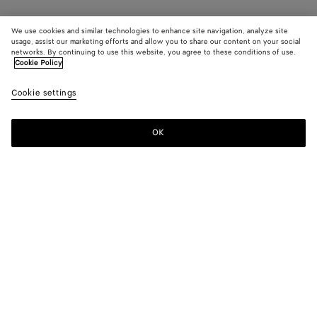
We use cookies and similar technologies to enhance site navigation, analyze site
usage, assist our marketing efforts and allow you to share our content on your social
networks. By continuing to use this website, you agree to these conditions of use.
Cookie Policy
Cookie settings
OK
S'INSCRIRE À LA NEWSLETTER
Abonnez-vous à la newsletter de Bottega Veneta pour recevoir des
informations sur les collections, les défilés et des mises à jour
exclusives.
E-mail*