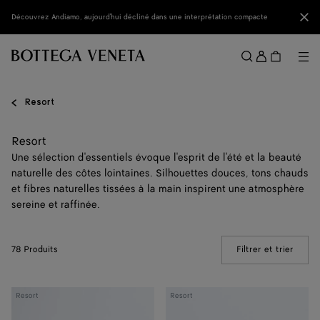
Passer au contenu principal
Fer
Découvrez Andiamo, aujourd'hui décliné dans une interprétation compacte
Se
conne
Me
Rechercher
Menu
Resort
Resort
Une sélection d'essentiels évoque l'esprit de l'été et la beauté
naturelle des côtes lointaines. Silhouettes douces, tons chauds
et fibres naturelles tissées à la main inspirent une atmosphère
sereine et raffinée.
78 Produits
Filtrer et trier
(Manua
Knot
Clutch
Resort
Resort
Lock
Andiamo