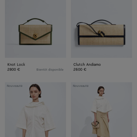
Knot Lock
Clutch Andiamo
2800 €
2600 €
Bientôt disponible
Haut
Jupe
Nouveauté
Nouveauté
en
en
toile
daim
de
à
coton
motif
compacte
Intreccio
mini