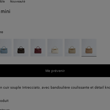
ible
Nouveauté
 mini
re
neral
Fondant
Lava
Sea
Ecru
Shore
t
red
salt
Me prévenir
t
n cuir souple Intrecciato, avec bandoulière coulissante et détail kno
roduit