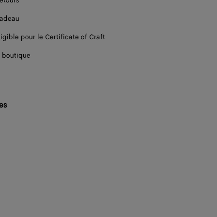
retours
cadeau
igible pour le Certificate of Craft
 boutique
les