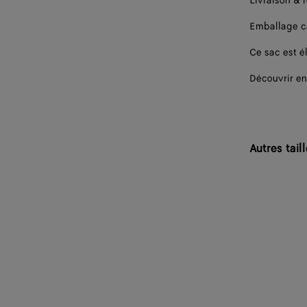
Livraison & 
Emballage 
Ce sac est él
Découvrir en
Autres tail