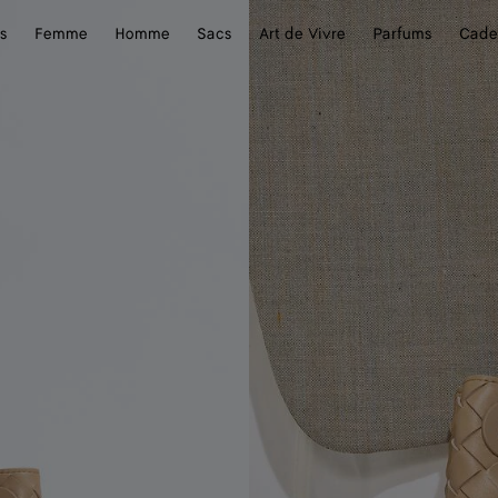
s
Femme
Homme
Sacs
Art de Vivre
Parfums
Cade