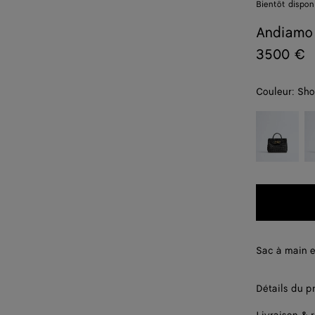
Bientôt dispon
Andiamo
3500 €
Couleur:
Sho
color (En
Black
Mi
sélectionnan
une couleur,
les tailles
disponibles,
la
description,
les images e
d'autres
Sac à main e
éléments de
page
peuvent
Détails du p
changer.)