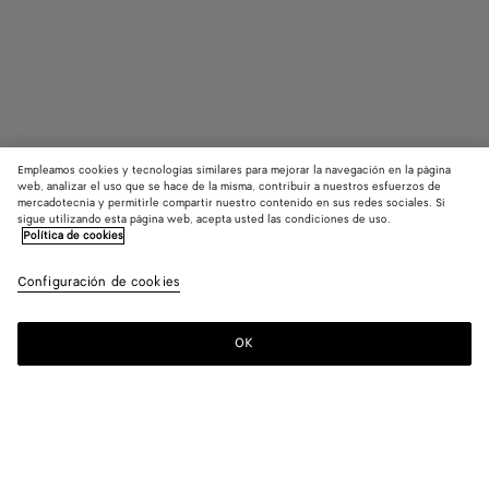
Empleamos cookies y tecnologías similares para mejorar la navegación en la página
web, analizar el uso que se hace de la misma, contribuir a nuestros esfuerzos de
mercadotecnia y permitirle compartir nuestro contenido en sus redes sociales. Si
sigue utilizando esta página web, acepta usted las condiciones de uso.
Política de cookies
Pendientes Intreccio grandes
MXN 14 750MEX$
Configuración de cookies
impuestos incluidos
OK
Quiero recibir una notificación
Color:
Yellow gold