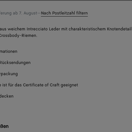
eferung ab
7. August
—
Nach Postleitzahl filtern
us weichem Intrecciato Leder mit charakteristischem Knotendetail
Crossbody-Riemen.
rmationen
 Rücksendungen
rpackung
 ist für das Certificate of Craft geeignet
tdecken
ößen