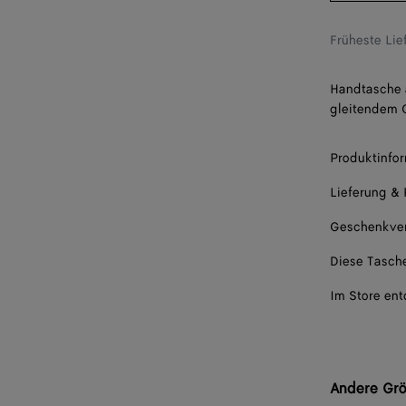
Früheste Li
Handtasche a
gleitendem 
Produktinfo
Lieferung &
Geschenkve
Diese Tasche
Im Store en
Andere Gr