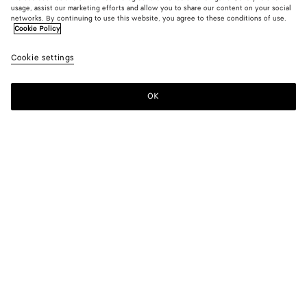
Neu
usage, assist our marketing efforts and allow you to share our content on your social
networks. By continuing to use this website, you agree to these conditions of use.
Cookie Policy
Hunde-Charm
550 €
color (Durc
Deni
Cookie settings
+
6
Auswa
Farb
sich 
OK
Zum Warenkorb hinzufügen
Zum
Bitte
Verfü
Warenkorb
wählen
Besc
hinzufügen
Sie
Bilde
eine
ande
Größe
Farbe:
Denim
Elem
der S
color (Durch
Black
Fondant
Jungle
Denim
Thistle
Ribbon
änder
Auswahl einer
Farbe können
sich Größe,
Seasalt
Verfügbarkeit,
Beschreibung,
Bilder und
andere