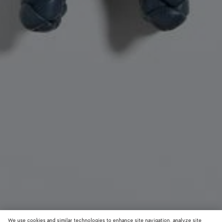
We use cookies and similar technologies to enhance site navigation, analyze site