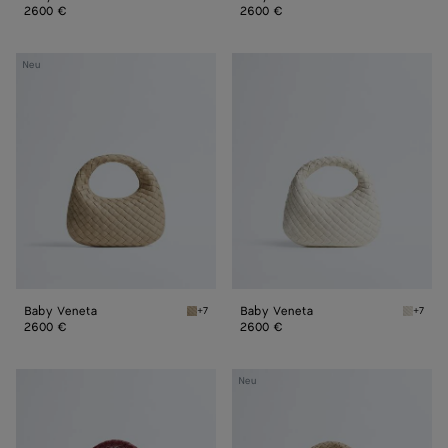
2600 €
2600 €
Baby
Baby
Neu
Veneta
Veneta
Baby Veneta
Baby Veneta
+7
+7
Ecru Baby Veneta
Alabast
2600 €
2600 €
Kleine
Kleine
Neu
Veneta
Veneta