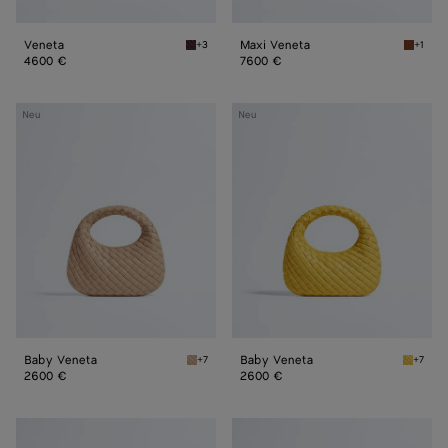
Veneta
Maxi Veneta
+3
+1
Deep mahogany Veneta
Tannin 
4600 €
7600 €
Baby
Baby
Neu
Neu
Veneta
Veneta
Baby Veneta
Baby Veneta
+7
+7
Shore Baby Veneta
Taxi Ba
2600 €
2600 €
Baby
Baby