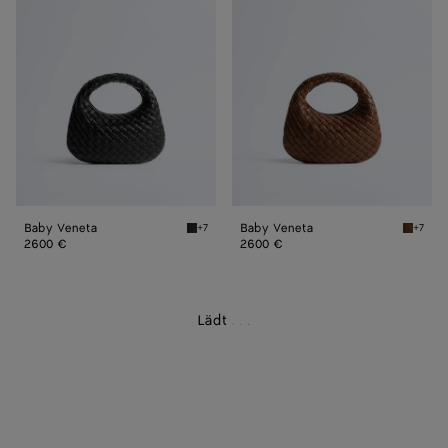
Veneta
Veneta
Baby Veneta
Baby Veneta
+7
+7
Black Baby Veneta
Nocciol
2600 €
2600 €
Lädt
.
.
.