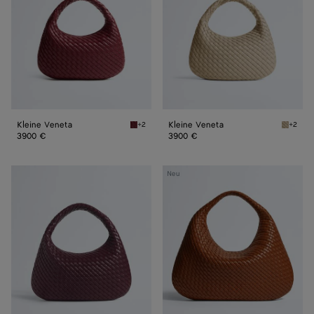
Kleine Veneta
Kleine Veneta
+2
+2
Lava red Kleine Veneta
Ecru Kl
3900 €
3900 €
Veneta
Maxi
Neu
Veneta