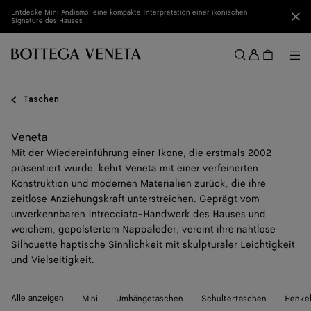
Zum Hauptinhalt
Entdecke Mini Andiamo: eine kompakte Interpretation einer ikonischen
Sch
Signature des Hauses
Anmel
Me
Suchen
Menü
Taschen
Veneta
Mit der Wiedereinführung einer Ikone, die erstmals 2002
präsentiert wurde, kehrt Veneta mit einer verfeinerten
Konstruktion und modernen Materialien zurück, die ihre
zeitlose Anziehungskraft unterstreichen. Geprägt vom
unverkennbaren Intrecciato-Handwerk des Hauses und
weichem, gepolstertem Nappaleder, vereint ihre nahtlose
Silhouette haptische Sinnlichkeit mit skulpturaler Leichtigkeit
und Vielseitigkeit.
Alle anzeigen
Mini
Umhängetaschen
Schultertaschen
Henke