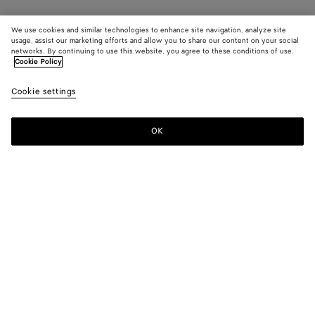
We use cookies and similar technologies to enhance site navigation, analyze site
usage, assist our marketing efforts and allow you to share our content on your social
networks. By continuing to use this website, you agree to these conditions of use.
Cookie Policy
Cookie settings
OK
MELDEN SIE SICH FÜR UNSEREN NEWSLETTER AN
Abonnieren Sie den Bottega Veneta-Newsletter, um Informationen zu
den Kollektionen und den Shows sowie andere exklusive Updates zu
erhalten.
E-mail*