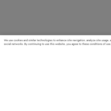
We use cookies and similar technologies to enhance site navigation, analyze site usage, 
social networks. By continuing to use this website, you agree to these conditions of use
STORE LOCATOR
Finde den nächstgelegenen Bottega Veneta Store und entdecke die neue
Kollektionen.
Finde einen Store