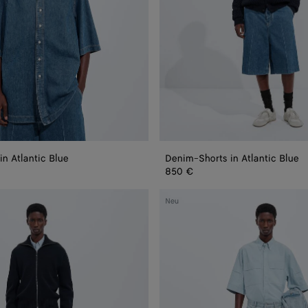
n Atlantic Blue
Denim-Shorts in Atlantic Blue
850 €
Shorts
Neu
mit
weitem
Bein
aus
Sky-
Bleached-
Denim