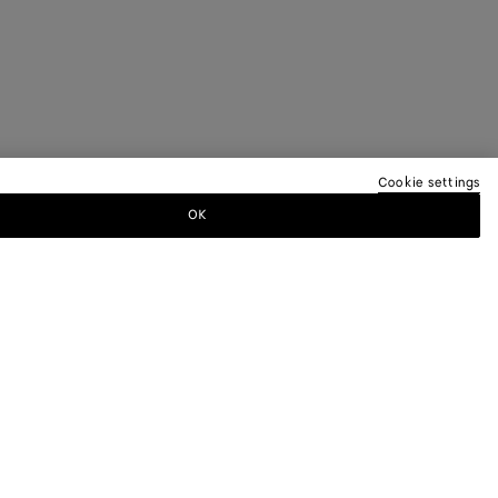
Cookie settings
OK
EREN NEWSLETTER AN
a-Newsletter, um Informationen zu den
 andere exklusive Updates zu erhalten.