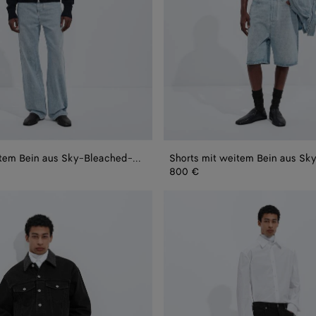
Jeans mit weitem Bein aus Sky-Bleached-Denim
800 €
Verwaschene
schwarze
Jeans
mit
geradem
Bein