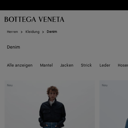
Zum Hauptinhalt
Herren
Kleidung
Denim
Denim
Alle anzeigen
Mantel
Jacken
Strick
Leder
Hose
Medium
Denim-
Neu
Neu
Indigo
Hemd
Jeans
in
mit
Atlantic
weitem
Blue
Bein