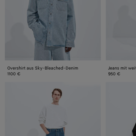
Overshirt aus Sky-Bleached-Denim
1100 €
950 €
Medium
Verwaschene
Indigo
schwarze
Jeans
Jeansjacke
mit
weitem
Bein