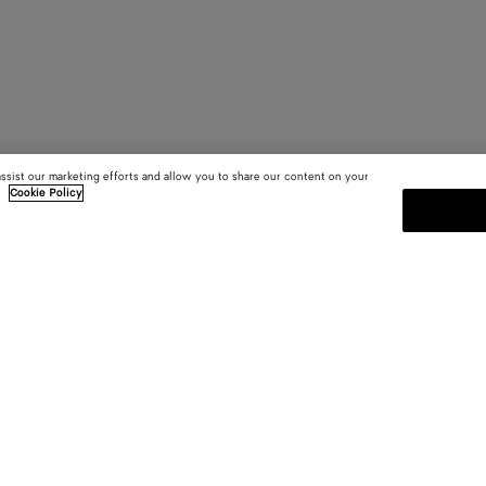
assist our marketing efforts and allow you to share our content on your
.
Cookie Policy
MELDEN SIE SICH FÜR UNS
sten
Abonnieren Sie den Bottega Venet
Kollektionen und den Shows sowie
E-mail*