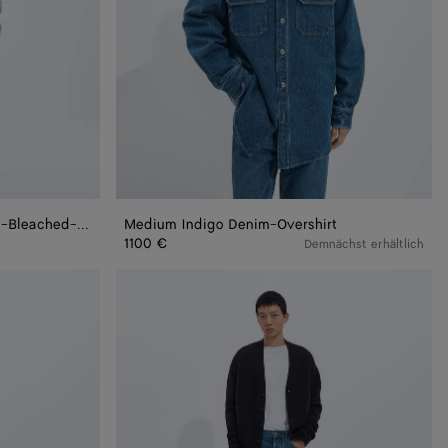
Shorts mit weitem Bein aus Sky-Bleached-Denim
Medium Indigo Denim-Overshirt
1100 €
Demnächst erhältlich
Medium
Indigo
Jeans
mit
geradem
Bein