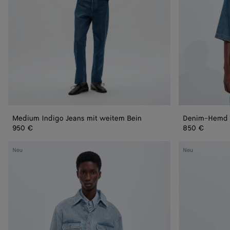
Medium Indigo Jeans mit weitem Bein
Denim-Hemd i
950 €
850 €
Overshirt
Jeans
Neu
Neu
aus
mit
Sky-
weitem
Bleached-
Bein
Denim
aus
Sky-
Bleached-
Denim