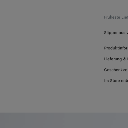
44
45
Früheste Li
46
Slipper aus
47
Produktinfo
Lieferung &
Geschenkve
Im Store en