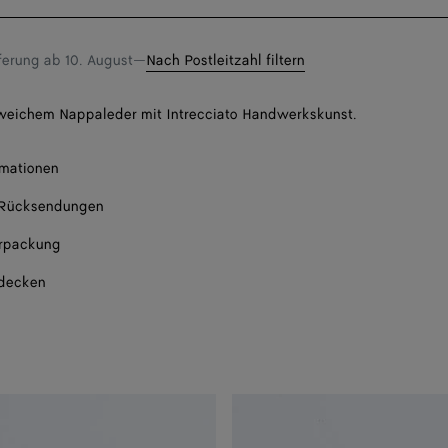
eine
Im s
Größe
eferung ab
10. August
—
Nach Postleitzahl filtern
Im s
 weichem Nappaleder mit Intrecciato Handwerkskunst.
Im s
rmationen
 Rücksendungen
rpackung
tdecken