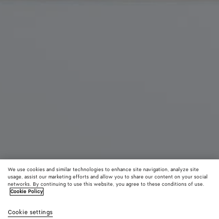
We use cookies and similar technologies to enhance site navigation, analyze site
usage, assist our marketing efforts and allow you to share our content on your social
Demnächst erhältlich
networks. By continuing to use this website, you agree to these conditions of use.
Cookie Policy
Palazzo Slipper
Cookie settings
1060 CHF
color (Durch
Black
Espress
Alpi