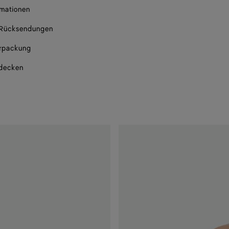
rmationen
 Rücksendungen
rpackung
tdecken