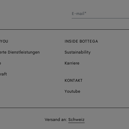
E-mail*
 YOU
INSIDE BOTTEGA
rte Dienstleistungen
Sustainability
e
Karriere
raft
KONTAKT
Youtube
Versand
Versand an:
Schweiz
an: