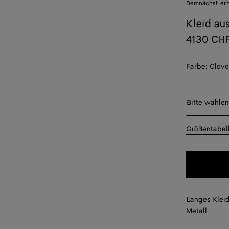
Demnächst erhä
Kleid au
4130 CH
Farbe:
Clove
Bitte wäh
Bitte wählen
36
Größentabel
38
40
42
Langes Kleid
Metall.