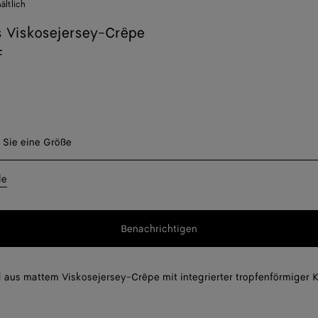
ltlich
s Viskosejersey-Crêpe
F
len Sie eine Größe
 Sie eine Größe
Bena
le
Bena
Benachrichtigen
Bena
Bitte
wählen
Bena
Sie
 aus mattem Viskosejersey-Crêpe mit integrierter tropfenförmiger K
eine
Größe