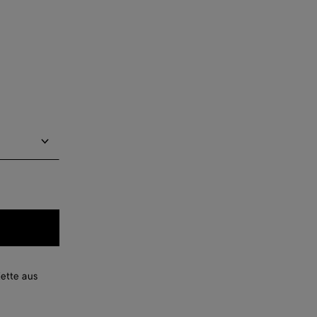
chrichtigen
chrichtigen
chrichtigen
chrichtigen
ette aus