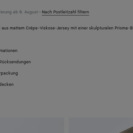
eferung ab
8. August
—
Nach Postleitzahl filtern
 aus mattem Crêpe-Viskose-Jersey mit einer skulpturalen Prisma-B
rmationen
 Rücksendungen
rpackung
tdecken