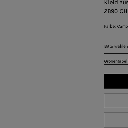
Kleid au
2890 CH
Farbe:
Camo
Bitte wäh
Bitte wählen
34
Größentabel
36
38
40
42
44