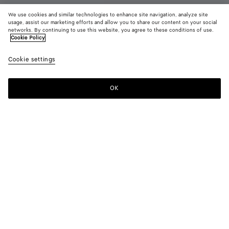
We use cookies and similar technologies to enhance site navigation, analyze site
usage, assist our marketing efforts and allow you to share our content on your social
networks. By continuing to use this website, you agree to these conditions of use.
Cookie Policy
Kleid aus Viskosejersey-Crêpe
Cookie settings
2790 CHF
OK
Zum Warenkorb hinzufügen
Zum
Bitte
Warenkorb
wählen
hinzufügen
Sie
eine
Größe
Farbe:
Black
Bitte wählen Sie eine Größe
Bitte wählen Sie eine Größe
34
Benachrichtigen
Größentabelle
36
Nur noch 1 Produkt verfügbar