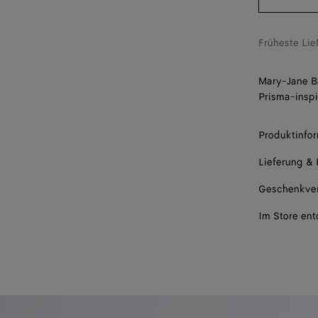
37
37.5
Früheste Li
38
Mary-Jane Ba
38.5
Prisma-inspi
39
Produktinfo
39.5
Lieferung &
40
Geschenkve
40.5
Im Store en
41