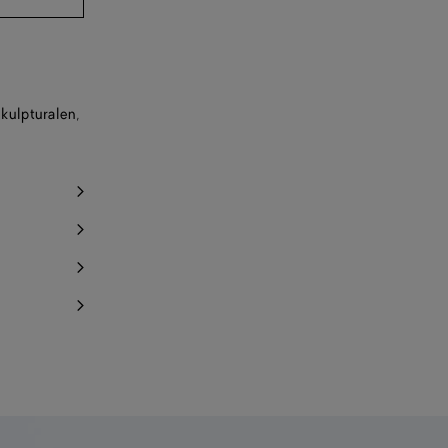
kulpturalen,
t verfügbar
chrichtigen
chrichtigen
chrichtigen
chrichtigen