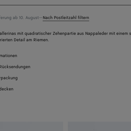
eine
Größe
eferung ab
10. August
—
Nach Postleitzahl filtern
llerinas mit quadratischer Zehenpartie aus Nappaleder mit einem s
rierten Detail am Riemen.
Nur noch 1 Produk
rmationen
Bena
 Rücksendungen
Bena
rpackung
Bena
tdecken
Bena