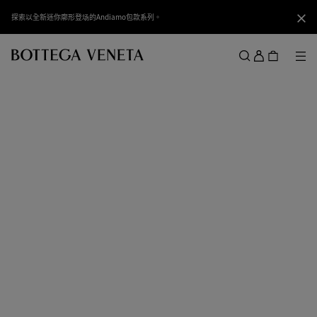
跳转至主内容
探索以全新迷你廓形登场的Andiamo包款系列。
关闭
登
录
菜
搜索
菜单