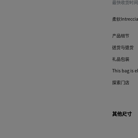
最快收货时
素可
能会
更
柔软Intre
改。)
产品细节
送货与退货
礼品包装
This bag is el
探索门店
其他尺寸