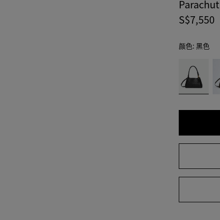
Parach
S$7,550
颜色:
黑色
color
黑
玄
(通过
色
武
选择
岩
颜
灰
色，
页面
中的
尺寸
可用
性，
描
述，
图像
和其
他元