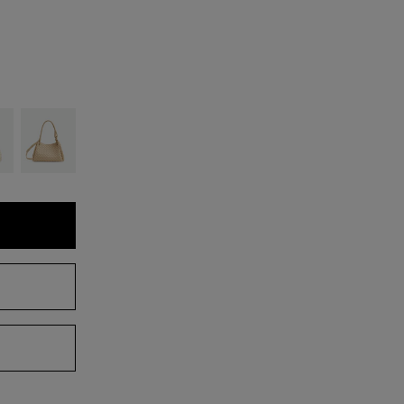
岩
雾
米