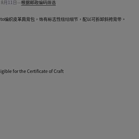
间
8月11日
—
根据邮政编码筛选
cciato编织皮革肩背包，饰有标志性纽结细节，配以可拆卸斜挎背带。
igible for the Certificate of Craft