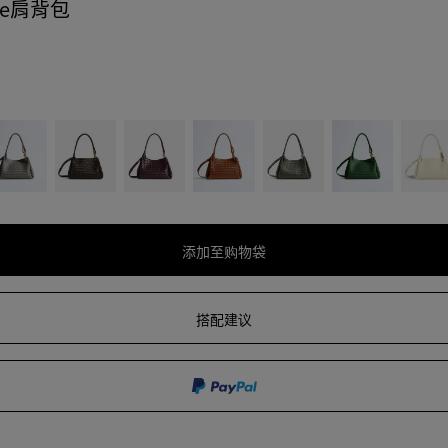
ute肩背包
巧
深
焙
酸
罗
海
克
巴
茶
橄
勒
盐
力
罗
棕
榄
绿
白
棕
洛
绿
酒
红
添加至购物袋
添
请
加
先
至
选
搭配建议
购
择
物
尺
袋
寸