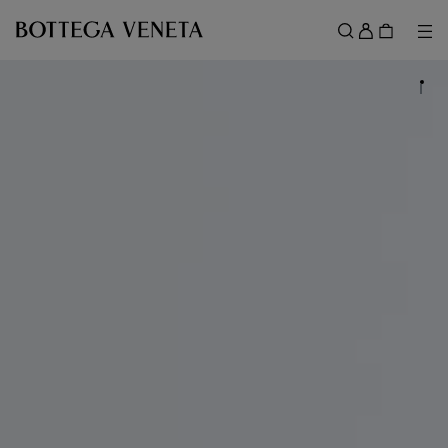
跳转至主内容
登
录
菜
搜索
菜单