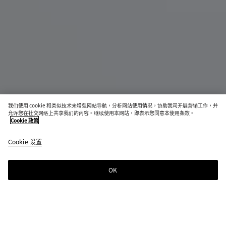
新品
我们使用 cookie 和类似技术来增强网站导航，分析网站使用情况，协助我司开展营销工作，并
允许您在社交网络上共享我们的内容。继续使用本网站，即表示您同意本使用条款。
Giorno肩背包
Cookie 政策
S$5,040
color
黑
Cookie 设置
+
3
(通过
色
选择
颜
OK
添加至购物袋
添
请
色，
加
先
页面
至
选
中的
购
择
尺寸
物
尺
颜色:
黑色
可用