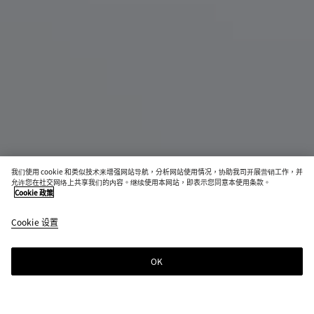
即将发售
我们使用 cookie 和类似技术来增强网站导航，分析网站使用情况，协助我司开展营销工作，并
允许您在社交网络上共享我们的内容。继续使用本网站，即表示您同意本使用条款。
Andiamo手提包
Cookie 政策
S$8,200
color
洞
Cookie 设置
+
8
(通过
石
选择
绿
颜
OK
通知我
色，
页面
中的