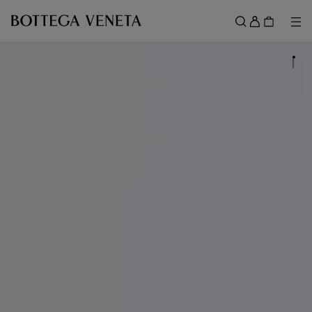
跳转至主内容
登
录
菜
搜索
菜单