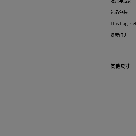
送货与退货
和其
他元
礼品包装
素可
能会
This bag is el
更
探索门店
改。)
其他尺寸