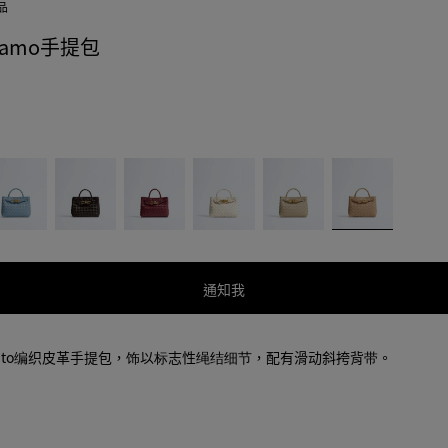
品
iamo手提包
巧
熔
海
淡
暖
克
岩
盐
褐
沙
力
红
白
色
色
棕
通知我
cciato编织皮革手提包，饰以标志性绳结细节，配有滑动斜挎背带。