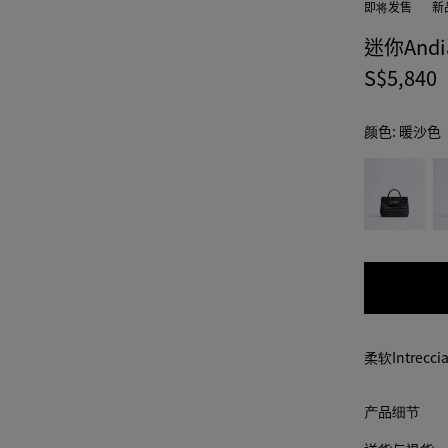
即将发售
新
迷你And
S$5,840
颜色:
暖沙色
color
黑
晶
(通过
色
石
选择
蓝
颜
色，
页面
中的
尺寸
可用
柔软Intre
性，
描
述，
产品细节
图像