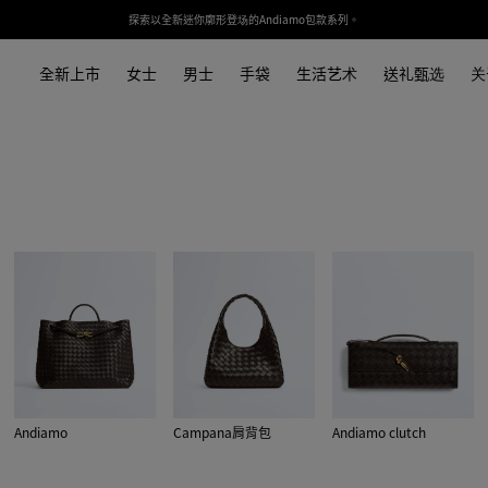
探索以全新迷你廓形登场的Andiamo包款系列。
全新上市
女士
男士
手袋
生活艺术
送礼甄选
关
Andiamo
Campana肩背包
Andiamo clutch