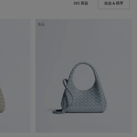
395 商品
筛选 & 排序
(Manual
迷
新品
你
Campana
肩
背
包