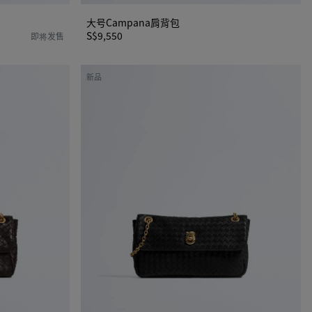
大号Campana肩背包
S$9,550
即将发售
小
新品
号
Madison
肩
背
包