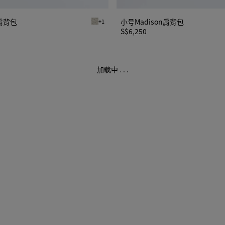
n肩背包
小号Madison肩背包
+1
云纱灰 迷你Madison肩背包
S$6,250
加载中
.
.
.