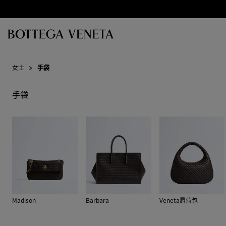
跳转至主内容
女士
手袋
手袋
Madison
Barbara
Veneta肩背包