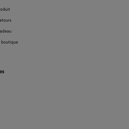
roduit
retours
cadeau
 boutique
les