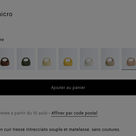
icro
re
cciola
Green
Butter
Taxi
Alabaster
Ecru
Shore
t
tweed
yellow
Ajouter au panier
Ajouter
Sélectionner
au
une
t
panier
taille
timée à partir du
10 août
—
Affiner par code postal
n cuir tressé Intrecciato souple et matelassé, sans coutures.