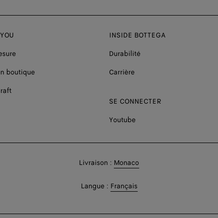
 YOU
INSIDE BOTTEGA
esure
Durabilité
n boutique
Carrière
raft
SE CONNECTER
Youtube
Livraison
Livraison :
Monaco
en:
Livraison
Langue :
Français
En: