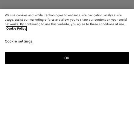
We use cookies and similar technologies to enhance site navigation, analyze site
usage, assist our marketing efforts and allow you to share our content on your social
networks. By continuing to use this website, you agree to these conditions of use.
Cookie Policy
Riva Riemchensandalen
950 €
color (Durc
Barol
Cookie settings
+
3
Auswa
Farb
sich 
OK
Zum Warenkorb hinzufügen
Zum
Bitte
Verfü
Warenkorb
wählen
Besc
hinzufügen
Sie
Bilde
eine
ande
Größe
Farbe:
Barolo
Elem
der S
color (Durch
Black
Barolo
Sea
Cipria
änder
Auswahl einer
salt
Farbe können
sich Größe,
Verfügbarkeit,