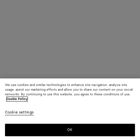
We use cookies and similar technologies to enhance site navigation, analyze site
usage, assist our marketing efforts and allow you to share our content on your social
networks. By continuing to use this website, you agree to these conditions of use.
Cookie Policy
Cookie settings
OK