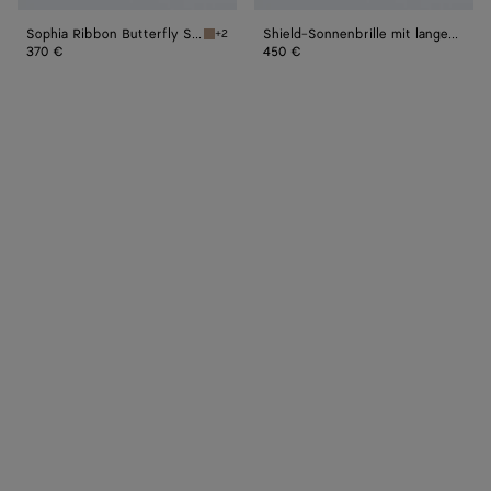
Sophia Ribbon Butterfly Sonnenbrille
Shield-Sonnenbrille mit langem Band
+2
Brown red Sophia Ribbon Butterfly Sonnenbri
370 €
450 €