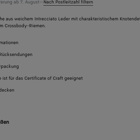
eferung ab
7. August
—
Nach Postleitzahl filtern
he aus weichem Intrecciato Leder mit charakteristischem Knotendet
m Crossbody-Riemen.
rmationen
 Rücksendungen
rpackung
 ist für das Certificate of Craft geeignet
tdecken
ößen