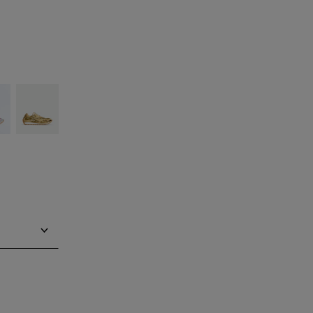
ilver
Gold/white
chrichtigen