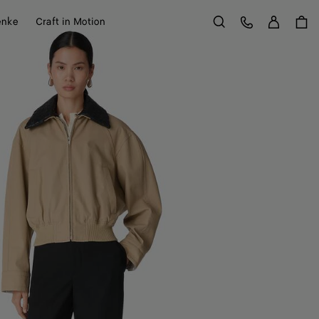
Anme
Kundens
enke
Craft in Motion
Suchen