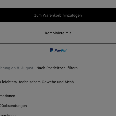
Zum Warenkorb hinzufügen
Zum
Bitte
Warenkorb
wählen
hinzufügen
Sie
Bena
Kombiniere mit
eine
Bena
Größe
Bena
len Sie eine Größe
eferung ab
8. August
—
Nach Postleitzahl filtern
s leichtem, technischem Gewebe und Mesh.
rmationen
 Rücksendungen
rpackung