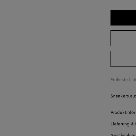
37
38
39
40
41
42
Bitte wäh
Früheste Li
Sneakers au
Produktinfo
Lieferung &
Geschenkve