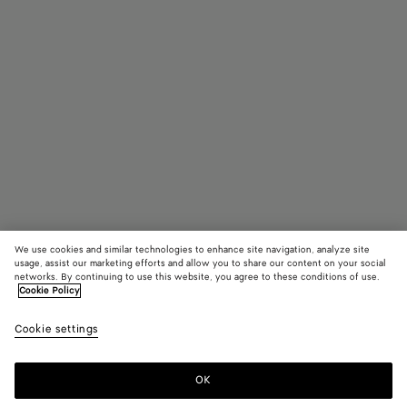
We use cookies and similar technologies to enhance site navigation, analyze site
usage, assist our marketing efforts and allow you to share our content on your social
networks. By continuing to use this website, you agree to these conditions of use.
Cookie Policy
Mini Intrecciato Tote mit Zip
Cookie settings
2900 €
color (Durch
Black
Fondant
Deni
Auswahl ei
Farbe könn
OK
Zum Warenkorb hinzufügen
sich Größe,
Zum
Bitte