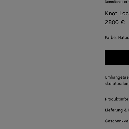
Demnächst erhä
Knot Lo
2800 €
Farbe:
Natur
Umhängetasc
skulpturalem
Produktinfo
Lieferung &
Geschenkve