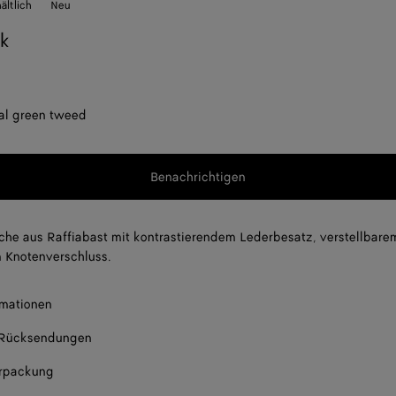
ltlich
Neu
ck
al green tweed
Benachrichtigen
he aus Raffiabast mit kontrastierendem Lederbesatz, verstellbare
 Knotenverschluss.
rmationen
 Rücksendungen
rpackung